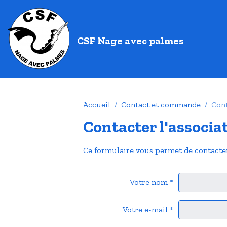
CSF Nage avec palmes
Accueil
Contact et commande
Cont
Contacter l'associa
Ce formulaire vous permet de contacter
Votre nom
Votre e-mail