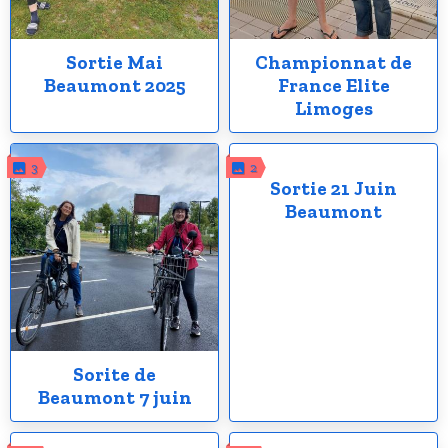
Sortie Mai
Championnat de
Beaumont 2025
France Elite
Limoges
3
2
Sortie 21 Juin
Beaumont
Sorite de
Beaumont 7 juin