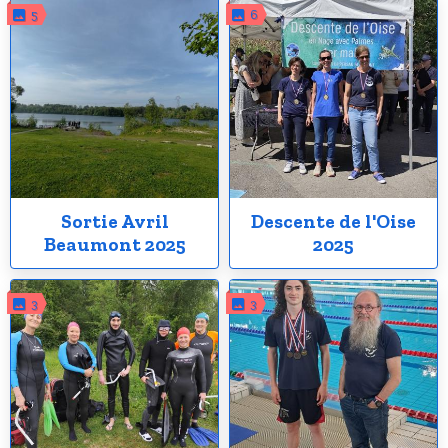
5
6
Sortie Avril
Descente de l'Oise
Beaumont 2025
2025
3
3