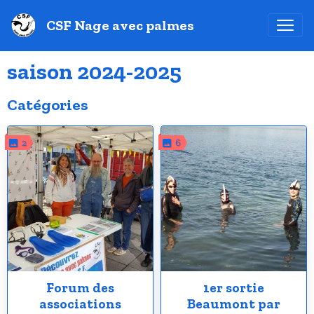
CSF Nage avec palmes
saison 2024-2025
Catégories
2
6
Forum des
1er sortie
associations
Beaumont par