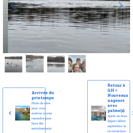
Retour à
GH =
Arrivée du
Nouveaux
printemps
nageurs
Photo de rêve
avec
pour vous
palme(s)
motiver à nous
Après un faux
rejoindre pour
départ début
faire des
septembre, la
entraînements
ré-ouverture