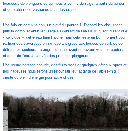
beaucoup de plongeurs ce qui nous a permis de nager à partir du ponton
et de profiter des vestiaires chauffés du site.
Une fois en combinaison, un plouf du ponton 1. D’abord les chaussons
puis la combi et enfin le visage au contact de l’eau à 10 °, soit disant que
« ça pique » cette eau bien fraiche mais cela reste un bon moment pour
réaliser des traversées en se repérant grâce aux bouées de surface de
différentes couleurs : orange, blanche avant de revenir vers les pontons
et sortir de l’eau à l’arrivée des premiers plongeurs..
Une bonne boisson chaude, des fruits secs et quelques gâteaux après et
nos nageuses nous ferons un retour sur leur activité de l’après-midi :
sieste ou plein d’énergie pour autre chose.