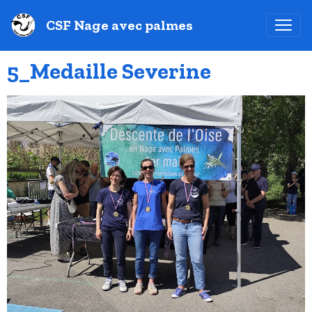
CSF Nage avec palmes
5_Medaille Severine