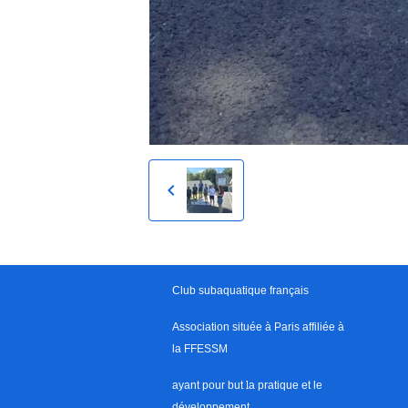
Club subaquatique français
Association située à Paris
affiliée à
la FFESSM
ayant pour but
l
a pratique et le
développement