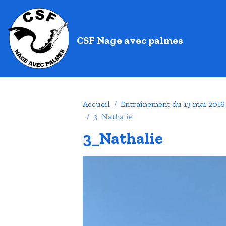
CSF Nage avec palmes
Accueil
Entraînement du 13 mai 2016
3_Nathalie
3_Nathalie