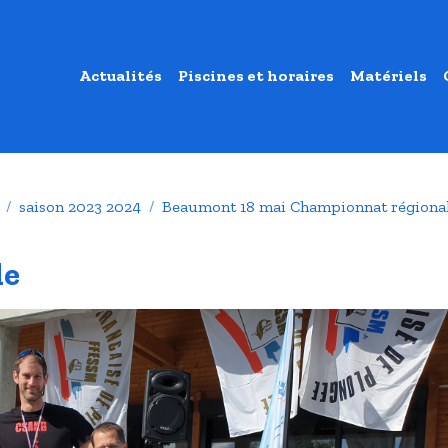
Actualités
Piscines et horaires
Matériels
saison 2023 2024
Beaumont 18 mai Championnat régiona
le