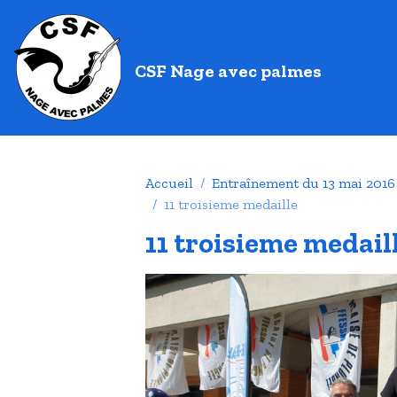
CSF Nage avec palmes
Accueil
Entraînement du 13 mai 2016
11 troisieme medaille
11 troisieme medail