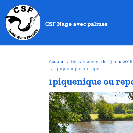
CSF Nage avec palmes
Accueil
Entraînement du 13 mai 2016
1piquenique ou repos
1piquenique ou rep