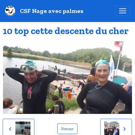
CSF Nage avec palmes
10 top cette descente du cher
Retour