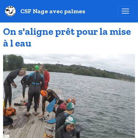
CSF Nage avec palmes
On s'aligne prêt pour la mise
à l eau