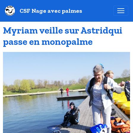
CSF Nage avec palmes
Myriam veille sur Astridqui
passe en monopalme