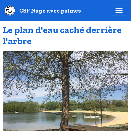
CSF Nage avec palmes
Le plan d'eau caché derrière
l'arbre