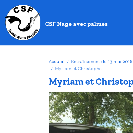
CSF Nage avec palmes
Accueil
Entraînement du 13 mai 2016
Myriam et Christophe
Myriam et Christo