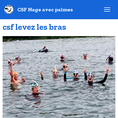
CSF Nage avec palmes
csf levez les bras