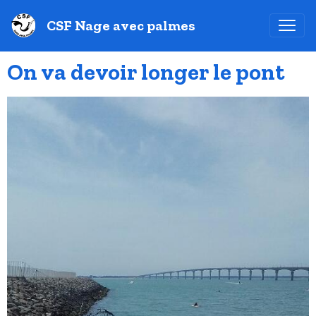
CSF Nage avec palmes
On va devoir longer le pont