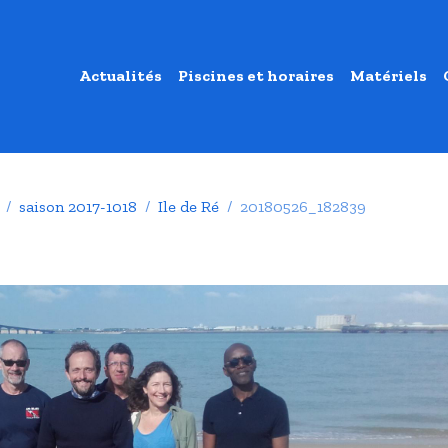
Actualités
Piscines et horaires
Matériels
saison 2017-1018
Ile de Ré
20180526_182839