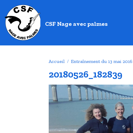
CSF Nage avec palmes
Accueil
Entraînement du 13 mai 2016
20180526_182839