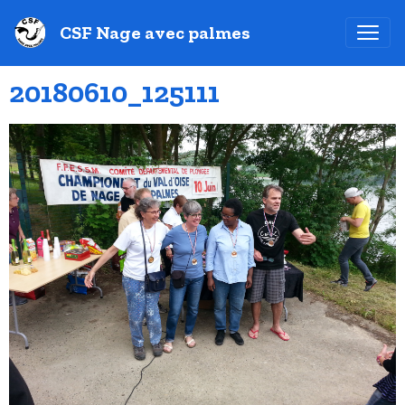
CSF Nage avec palmes
20180610_125111