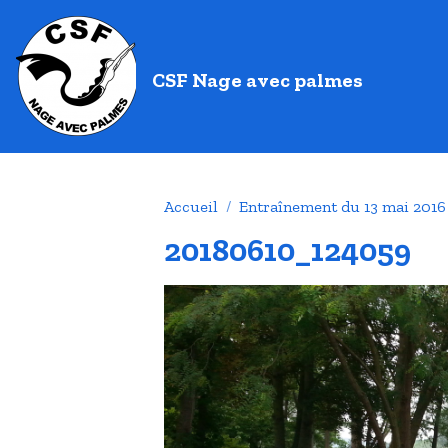
CSF Nage avec palmes
Accueil
Entraînement du 13 mai 2016
20180610_124059