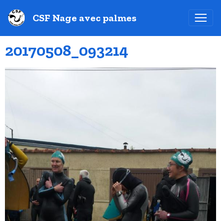
CSF Nage avec palmes
20170508_093214